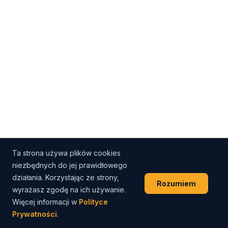
Ta strona używa plików cookies
niezbędnych do jej prawidłowego
działania. Korzystając ze strony,
Rozumiem
wyrażasz zgodę na ich używanie.
Więcej informacji w
Polityce
Prywatności
.