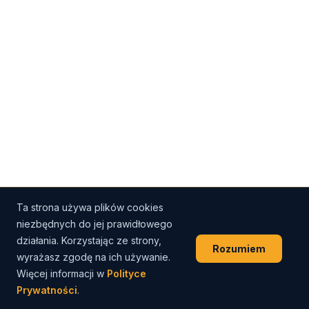
Ta strona używa plików cookies
niezbędnych do jej prawidłowego
działania. Korzystając ze strony,
Rozumiem
wyrażasz zgodę na ich używanie.
Więcej informacji w
Polityce
Prywatności
.