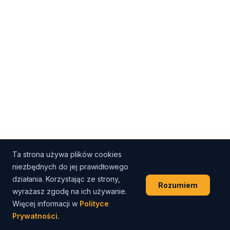
Ta strona używa plików cookies
niezbędnych do jej prawidłowego
działania. Korzystając ze strony,
Rozumiem
wyrażasz zgodę na ich używanie.
Więcej informacji w
Polityce
Prywatności
.