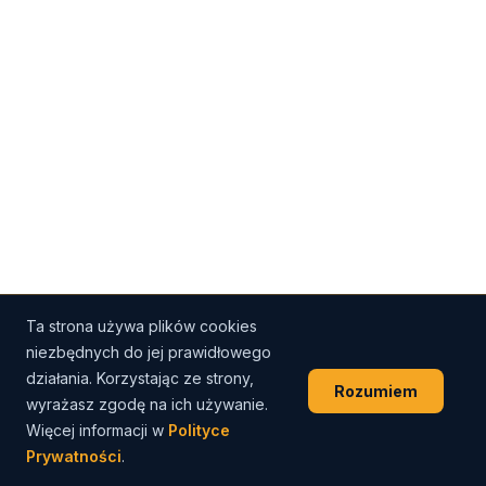
Ta strona używa plików cookies
niezbędnych do jej prawidłowego
działania. Korzystając ze strony,
Rozumiem
wyrażasz zgodę na ich używanie.
Więcej informacji w
Polityce
Prywatności
.