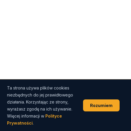
Ta strona używa plików cookies
niezbędnych do jej prawidłowego
działania. Korzystając ze strony,
Rozumiem
wyrażasz zgodę na ich używanie.
Więcej informacji w
Polityce
Prywatności
.