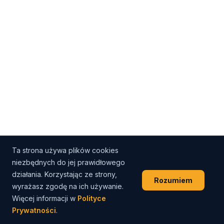
Ta strona używa plików cookies
niezbędnych do jej prawidłowego
działania. Korzystając ze strony,
Rozumiem
wyrażasz zgodę na ich używanie.
Więcej informacji w
Polityce
Prywatności
.