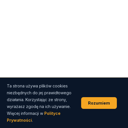
Ta strona używa plików cookies
niezbędnych do jej prawidłowego
działania. Korzystając ze strony,
Rozumiem
wyrażasz zgodę na ich używanie.
Więcej informacji w
Polityce
Prywatności
.