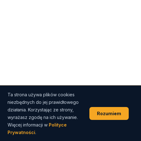
Ta strona używa plików cookies
niezbędnych do jej prawidłowego
działania. Korzystając ze strony,
Rozumiem
wyrażasz zgodę na ich używanie.
Więcej informacji w
Polityce
Prywatności
.