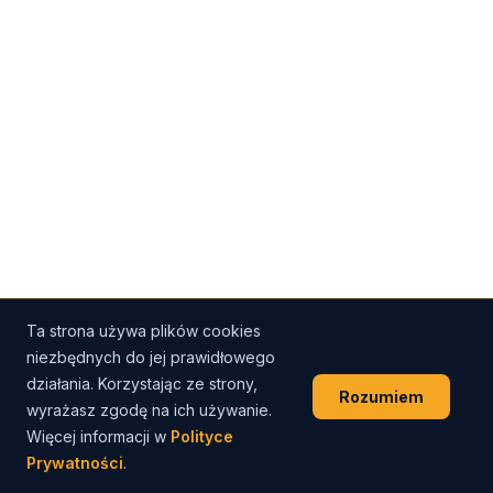
Ta strona używa plików cookies
niezbędnych do jej prawidłowego
działania. Korzystając ze strony,
Rozumiem
wyrażasz zgodę na ich używanie.
Więcej informacji w
Polityce
Prywatności
.